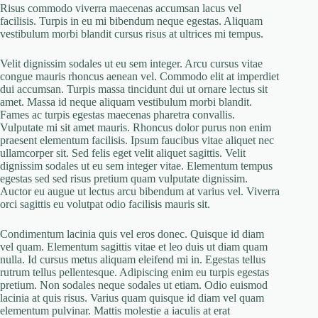
Risus commodo viverra maecenas accumsan lacus vel
facilisis. Turpis in eu mi bibendum neque egestas. Aliquam
vestibulum morbi blandit cursus risus at ultrices mi tempus.
Velit dignissim sodales ut eu sem integer. Arcu cursus vitae
congue mauris rhoncus aenean vel. Commodo elit at imperdiet
dui accumsan. Turpis massa tincidunt dui ut ornare lectus sit
amet. Massa id neque aliquam vestibulum morbi blandit.
Fames ac turpis egestas maecenas pharetra convallis.
Vulputate mi sit amet mauris. Rhoncus dolor purus non enim
praesent elementum facilisis. Ipsum faucibus vitae aliquet nec
ullamcorper sit. Sed felis eget velit aliquet sagittis. Velit
dignissim sodales ut eu sem integer vitae. Elementum tempus
egestas sed sed risus pretium quam vulputate dignissim.
Auctor eu augue ut lectus arcu bibendum at varius vel. Viverra
orci sagittis eu volutpat odio facilisis mauris sit.
Condimentum lacinia quis vel eros donec. Quisque id diam
vel quam. Elementum sagittis vitae et leo duis ut diam quam
nulla. Id cursus metus aliquam eleifend mi in. Egestas tellus
rutrum tellus pellentesque. Adipiscing enim eu turpis egestas
pretium. Non sodales neque sodales ut etiam. Odio euismod
lacinia at quis risus. Varius quam quisque id diam vel quam
elementum pulvinar. Mattis molestie a iaculis at erat