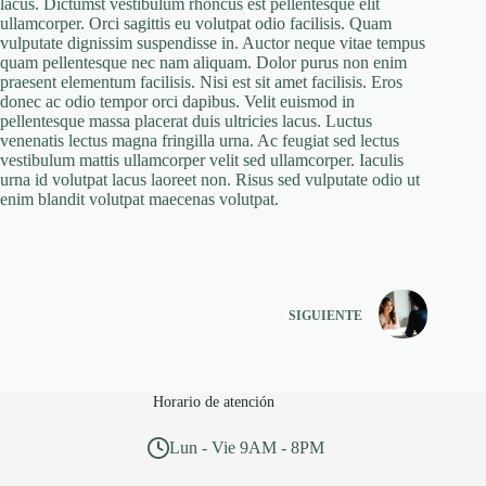
lacus. Dictumst vestibulum rhoncus est pellentesque elit
ullamcorper. Orci sagittis eu volutpat odio facilisis. Quam
vulputate dignissim suspendisse in. Auctor neque vitae tempus
quam pellentesque nec nam aliquam. Dolor purus non enim
praesent elementum facilisis. Nisi est sit amet facilisis. Eros
donec ac odio tempor orci dapibus. Velit euismod in
pellentesque massa placerat duis ultricies lacus. Luctus
venenatis lectus magna fringilla urna. Ac feugiat sed lectus
vestibulum mattis ullamcorper velit sed ullamcorper. Iaculis
urna id volutpat lacus laoreet non. Risus sed vulputate odio ut
enim blandit volutpat maecenas volutpat.
SIGUIENTE
Horario de atención
Lun - Vie 9AM - 8PM