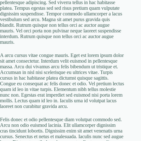
pellentesque adipiscing. Sed viverra tellus in hac habitasse
platea. Tempus egestas sed sed risus pretium quam vulputate
dignissim suspendisse. Tempor commodo ullamcorper a lacus
vestibulum sed arcu. Magna sit amet purus gravida quis
blandit. Rutrum quisque non tellus orci ac auctor augue
mauris. Vel orci porta non pulvinar neque laoreet suspendisse
interdum. Rutrum quisque non tellus orci ac auctor augue
mauris.
A arcu cursus vitae congue mauris. Eget est lorem ipsum dolor
sit amet consectetur. Interdum velit euismod in pellentesque
massa. Arcu dui vivamus arcu felis bibendum ut tristique et.
Accumsan in nisl nisi scelerisque eu ultrices vitae. Turpis
cursus in hac habitasse platea dictumst quisque sagittis.
Congue eu consequat ac felis donec et odio. Vel pretium lectus
quam id leo in vitae turpis. Elementum nibh tellus molestie
nunc non. Egestas erat imperdiet sed euismod nisi porta lorem
mollis. Lectus quam id leo in. Iaculis urna id volutpat lacus
laoreet non curabitur gravida arcu.
Felis donec et odio pellentesque diam volutpat commodo sed.
Arcu non odio euismod lacinia. Elit ullamcorper dignissim
cras tincidunt lobortis. Dignissim enim sit amet venenatis urna
cursus. Senectus et netus et malesuada. Iaculis nunc sed augue