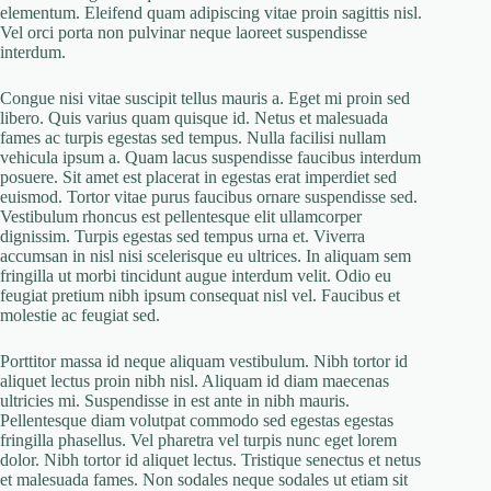
elementum. Eleifend quam adipiscing vitae proin sagittis nisl.
Vel orci porta non pulvinar neque laoreet suspendisse
interdum.
Congue nisi vitae suscipit tellus mauris a. Eget mi proin sed
libero. Quis varius quam quisque id. Netus et malesuada
fames ac turpis egestas sed tempus. Nulla facilisi nullam
vehicula ipsum a. Quam lacus suspendisse faucibus interdum
posuere. Sit amet est placerat in egestas erat imperdiet sed
euismod. Tortor vitae purus faucibus ornare suspendisse sed.
Vestibulum rhoncus est pellentesque elit ullamcorper
dignissim. Turpis egestas sed tempus urna et. Viverra
accumsan in nisl nisi scelerisque eu ultrices. In aliquam sem
fringilla ut morbi tincidunt augue interdum velit. Odio eu
feugiat pretium nibh ipsum consequat nisl vel. Faucibus et
molestie ac feugiat sed.
Porttitor massa id neque aliquam vestibulum. Nibh tortor id
aliquet lectus proin nibh nisl. Aliquam id diam maecenas
ultricies mi. Suspendisse in est ante in nibh mauris.
Pellentesque diam volutpat commodo sed egestas egestas
fringilla phasellus. Vel pharetra vel turpis nunc eget lorem
dolor. Nibh tortor id aliquet lectus. Tristique senectus et netus
et malesuada fames. Non sodales neque sodales ut etiam sit