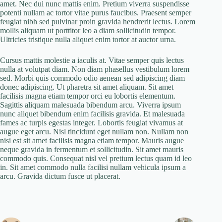
amet. Nec dui nunc mattis enim. Pretium viverra suspendisse
potenti nullam ac tortor vitae purus faucibus. Praesent semper
feugiat nibh sed pulvinar proin gravida hendrerit lectus. Lorem
mollis aliquam ut porttitor leo a diam sollicitudin tempor.
Ultricies tristique nulla aliquet enim tortor at auctor urna.
Cursus mattis molestie a iaculis at. Vitae semper quis lectus
nulla at volutpat diam. Non diam phasellus vestibulum lorem
sed. Morbi quis commodo odio aenean sed adipiscing diam
donec adipiscing. Ut pharetra sit amet aliquam. Sit amet
facilisis magna etiam tempor orci eu lobortis elementum.
Sagittis aliquam malesuada bibendum arcu. Viverra ipsum
nunc aliquet bibendum enim facilisis gravida. Et malesuada
fames ac turpis egestas integer. Lobortis feugiat vivamus at
augue eget arcu. Nisl tincidunt eget nullam non. Nullam non
nisi est sit amet facilisis magna etiam tempor. Mauris augue
neque gravida in fermentum et sollicitudin. Sit amet mauris
commodo quis. Consequat nisl vel pretium lectus quam id leo
in. Sit amet commodo nulla facilisi nullam vehicula ipsum a
arcu. Gravida dictum fusce ut placerat.