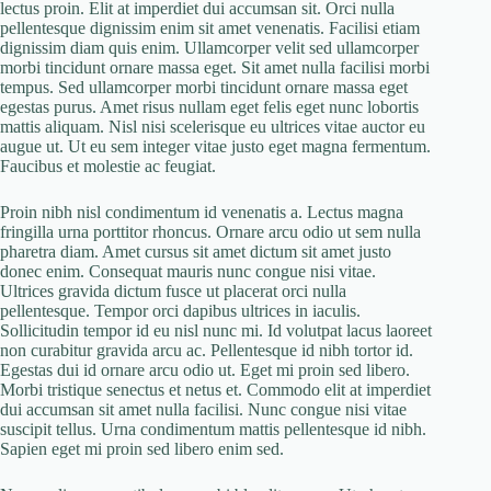
lectus proin. Elit at imperdiet dui accumsan sit. Orci nulla
pellentesque dignissim enim sit amet venenatis. Facilisi etiam
dignissim diam quis enim. Ullamcorper velit sed ullamcorper
morbi tincidunt ornare massa eget. Sit amet nulla facilisi morbi
tempus. Sed ullamcorper morbi tincidunt ornare massa eget
egestas purus. Amet risus nullam eget felis eget nunc lobortis
mattis aliquam. Nisl nisi scelerisque eu ultrices vitae auctor eu
augue ut. Ut eu sem integer vitae justo eget magna fermentum.
Faucibus et molestie ac feugiat.
Proin nibh nisl condimentum id venenatis a. Lectus magna
fringilla urna porttitor rhoncus. Ornare arcu odio ut sem nulla
pharetra diam. Amet cursus sit amet dictum sit amet justo
donec enim. Consequat mauris nunc congue nisi vitae.
Ultrices gravida dictum fusce ut placerat orci nulla
pellentesque. Tempor orci dapibus ultrices in iaculis.
Sollicitudin tempor id eu nisl nunc mi. Id volutpat lacus laoreet
non curabitur gravida arcu ac. Pellentesque id nibh tortor id.
Egestas dui id ornare arcu odio ut. Eget mi proin sed libero.
Morbi tristique senectus et netus et. Commodo elit at imperdiet
dui accumsan sit amet nulla facilisi. Nunc congue nisi vitae
suscipit tellus. Urna condimentum mattis pellentesque id nibh.
Sapien eget mi proin sed libero enim sed.