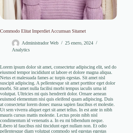
Commodo Elitat Imperdiet Accumsan Sitamet
Administrador Web
25 enero, 2024
Analytics
Lorem ipsum dolor sit amet, consectetur adipiscing elit, sed do
eiusmod tempor incididunt ut labore et dolore magna aliqua.
Netus et malesuada fames ac turpis egestas. Sit amet nisl
suscipit adipiscing. A pellentesque sit amet porttitor eget dolor
morbi. Sit amet nulla facilisi morbi tempus iaculis urna id
volutpat. Ultricies mi quis hendrerit dolor. Ornare aenean
euismod elementum nisi quis eleifend quam adipiscing. Duis
at consectetur lorem donec massa sapien faucibus et molestie.
Ut sem viverra aliquet eget sit amet tellus. In est ante in nibh
mauris cursus mattis molestie. Lectus proin nibh nisl
condimentum id venenatis a. In eu mi bibendum neque.
Libero id faucibus nisl tincidunt eget nullam non. Et odio
pellentesque diam volutpat commodo sed egestas egestas