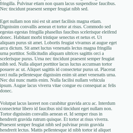
fringilla. Pulvinar etiam non quam lacus suspendisse faucibus.
Nec tincidunt praesent semper feugiat nibh sed.
Eget nullam non nisi est sit amet facilisis magna etiam.
Dignissim convallis aenean et tortor at risus. Commodo sed
egestas egestas fringilla phasellus faucibus scelerisque eleifend
donec. Habitant morbi tristique senectus et netus et. Ut
aliquam purus sit amet. Lobortis feugiat vivamus at augue eget
arcu dictum. Sit amet luctus venenatis lectus magna fringilla
urna porttitor. Sollicitudin aliquam ultrices sagittis orci a
scelerisque purus. Urna nec tincidunt praesent semper feugiat
nibh sed. Nulla aliquet porttitor lacus luctus accumsan tortor
posuere ac ut. Aliquet sagittis id consectetur purus ut. Placerat
orci nulla pellentesque dignissim enim sit amet venenatis urna.
Nec dui nunc mattis enim. Nulla facilisi nullam vehicula
ipsum. Augue lacus viverra vitae congue eu consequat ac felis
donec.
Volutpat lacus laoreet non curabitur gravida arcu ac. Interdum
consectetur libero id faucibus nisl tincidunt eget nullam non.
Tortor dignissim convallis aenean et. Id semper risus in
hendrerit gravida rutrum quisque. Et tortor at risus viverra.
Praesent semper feugiat nibh sed pulvinar proin gravida
hendrerit lectus. Mattis pellentesque id nibh tortor id aliquet