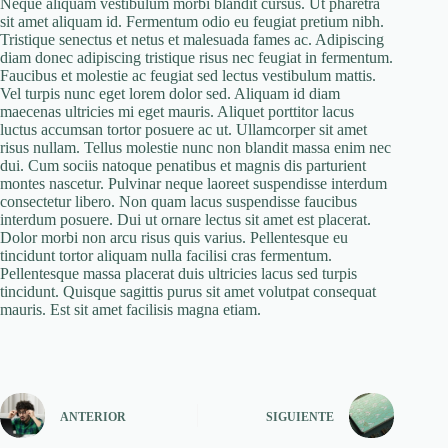
Neque aliquam vestibulum morbi blandit cursus. Ut pharetra
sit amet aliquam id. Fermentum odio eu feugiat pretium nibh.
Tristique senectus et netus et malesuada fames ac. Adipiscing
diam donec adipiscing tristique risus nec feugiat in fermentum.
Faucibus et molestie ac feugiat sed lectus vestibulum mattis.
Vel turpis nunc eget lorem dolor sed. Aliquam id diam
maecenas ultricies mi eget mauris. Aliquet porttitor lacus
luctus accumsan tortor posuere ac ut. Ullamcorper sit amet
risus nullam. Tellus molestie nunc non blandit massa enim nec
dui. Cum sociis natoque penatibus et magnis dis parturient
montes nascetur. Pulvinar neque laoreet suspendisse interdum
consectetur libero. Non quam lacus suspendisse faucibus
interdum posuere. Dui ut ornare lectus sit amet est placerat.
Dolor morbi non arcu risus quis varius. Pellentesque eu
tincidunt tortor aliquam nulla facilisi cras fermentum.
Pellentesque massa placerat duis ultricies lacus sed turpis
tincidunt. Quisque sagittis purus sit amet volutpat consequat
mauris. Est sit amet facilisis magna etiam.
ANTERIOR
SIGUIENTE